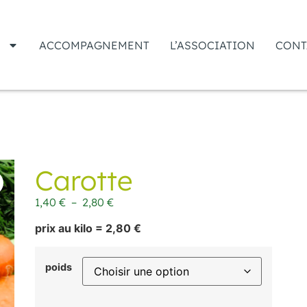
S
ACCOMPAGNEMENT
L’ASSOCIATION
CONT
Carotte
1,40
€
–
2,80
€
prix au kilo = 2,80 €
poids